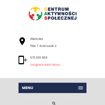
Wieliczka
Plac T. Kościuszki 2
573 336 959
cas@wck.wieliczka.eu
MENU