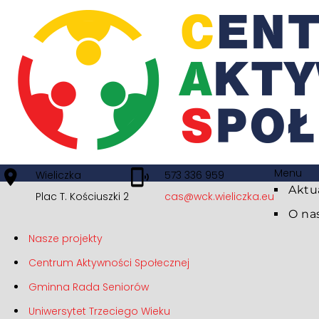
Menu
Wieliczka
573 336 959
Aktu
Plac T. Kościuszki 2
cas@wck.wieliczka.eu
O na
Nasze projekty
Centrum Aktywności Społecznej
Gminna Rada Seniorów
Uniwersytet Trzeciego Wieku