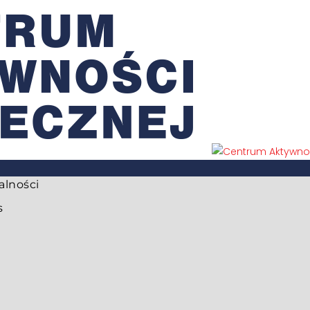
alności
s