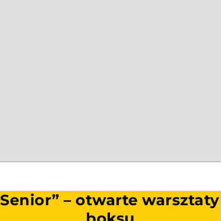
 Senior” – otwarte warszta
boksu