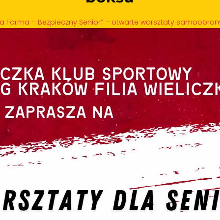
ta Forma – Bezpieczny Senior” – otwarte warsztaty samoobro