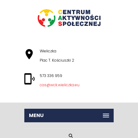
Wieliczka
Plac T. Kościuszki 2
573 336 959
cas@wck.wieliczka.eu
MENU