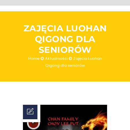
ZAJĘCIA LUOHAN
QIGONG DLA
SENIORÓW
Home
Aktualności
Zajęcia Luohan
Qigong dla seniorów