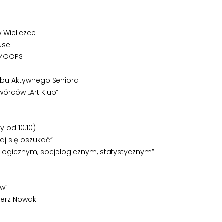
w Wieliczce
use
o MGOPS
lubu Aktywnego Seniora
wórców „Art Klub”
 od 10.10)
aj się oszukać”
tologicznym, socjologicznym, statystycznym”
ów”
ierz Nowak