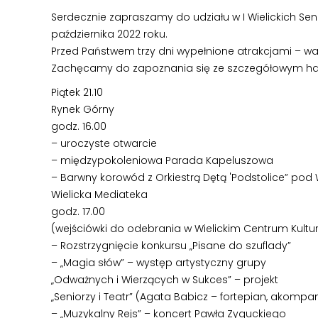
Serdecznie zapraszamy do udziału w I Wielickich Sen
października 2022 roku.
Przed Państwem trzy dni wypełnione atrakcjami – wa
Zachęcamy do zapoznania się ze szczegółowym 
Piątek 21.10
Rynek Górny
godz. 16.00
– uroczyste otwarcie
– międzypokoleniowa Parada Kapeluszowa
– Barwny korowód z Orkiestrą Dętą 'Podstolice” pod 
Wielicka Mediateka
godz. 17.00
(wejściówki do odebrania w Wielickim Centrum Kultury
– Rozstrzygnięcie konkursu „Pisane do szuflady”
– „Magia słów” – występ artystyczny grupy
„Odważnych i Wierzących w Sukces” – projekt
„Seniorzy i Teatr” (Agata Babicz – fortepian, akomp
– „Muzykalny Rejs” – koncert Pawła Zyguckiego