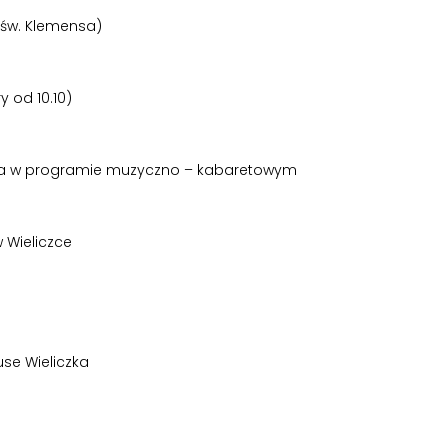
ł św. Klemensa)
 od 10.10)
ela w programie muzyczno – kabaretowym
w Wieliczce
use Wieliczka