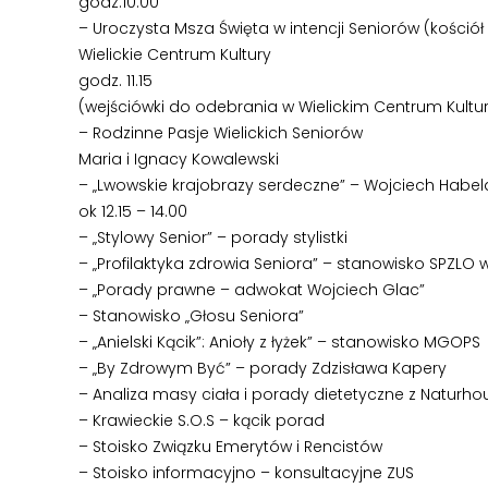
godz.10.00
– Uroczysta Msza Święta w intencji Seniorów (kośció
Wielickie Centrum Kultury
godz. 11.15
(wejściówki do odebrania w Wielickim Centrum Kultury
– Rodzinne Pasje Wielickich Seniorów
Maria i Ignacy Kowalewski
– „Lwowskie krajobrazy serdeczne” – Wojciech Hab
ok 12.15 – 14.00
– „Stylowy Senior” – porady stylistki
– „Profilaktyka zdrowia Seniora” – stanowisko SPZLO 
– „Porady prawne – adwokat Wojciech Glac”
– Stanowisko „Głosu Seniora”
– „Anielski Kącik”: Anioły z łyżek” – stanowisko MGOPS
– „By Zdrowym Być” – porady Zdzisława Kapery
– Analiza masy ciała i porady dietetyczne z Naturho
– Krawieckie S.O.S – kącik porad
– Stoisko Związku Emerytów i Rencistów
– Stoisko informacyjno – konsultacyjne ZUS