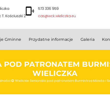
liczka
573 336 959
c T. Kościuszki 2
cas@wck.wieliczka.eu
cje Gminne
Przydatne informacje
Galeria
Kon
A POD PATRONATEM BURMI
WIELICZKA
lności
Wielickie Senioralia pod patronatem Burmistrza Miasta i G