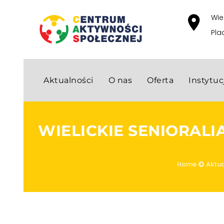
Wie
Pla
Aktualności
O nas
Oferta
Instytu
WIELICKIE SENIORALI
Home
Aktua