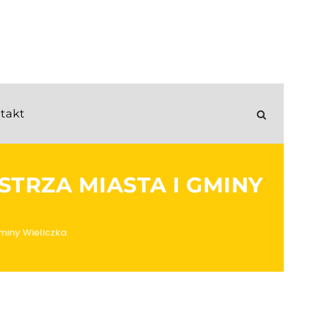
takt
STRZA MIASTA I GMINY
miny Wieliczka