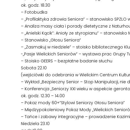
ok. godz. 18.30
– Fotobudka
– „Profilaktyka zdrowia Seniora” – stanowisko SPZLO 
– Analiza masy ciała i porady dietetyczne z Naturho
– „Anielski Kącik”: Anioły ze styropianu” – stanowisk
– Stanowisko „Głosu Seniora”
– „Zasmakuj w niedziele” – stoisko bibliotecznego K
-„Pasje Wielickich Seniorów” – wystawa prac Grupy T
– Stoisko GEERS – bezpłatne badanie słuchu
Sobota 22.10
(wejściówki do odebrania w Wielickim Centrum Kultury
– Wykład „Bezpieczny Senior – Stop Manipulacji, nie d
– Konferencja „Seniorzy XXI wieku w aspekcie geron
ok. godz. 12.30 – 14.00
– Pokaz mody 60+”Stylowi Seniorzy Głosu Seniora”
– Międzypokoleniowy Pokaz Mody „Wielickich Senior
– Tańce i zabawy integracyjne – prowadzenie Kazim
Niedziela 23.10