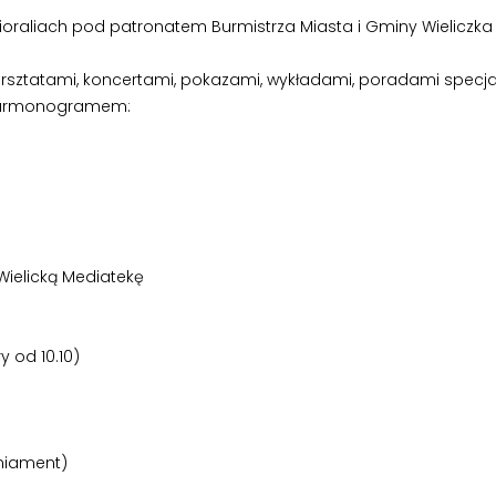
ioraliach pod patronatem Burmistrza Miasta i Gminy Wieliczka A
rsztatami, koncertami, pokazami, wykładami, poradami specja
harmonogramem:
Wielicką Mediatekę
 od 10.10)
aniament)