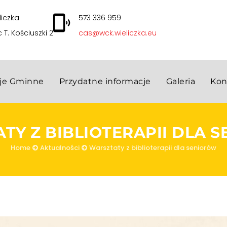
liczka
573 336 959
c T. Kościuszki 2
cas@wck.wieliczka.eu
cje Gminne
Przydatne informacje
Galeria
Kon
TY Z BIBLIOTERAPII DLA 
Home
Aktualności
Warsztaty z biblioterapii dla seniorów