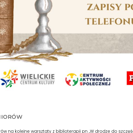
ENIORÓW
w na kolejne warsztaty z biblioterapii pn „W drodze do szczęś