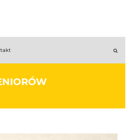
takt
SENIORÓW