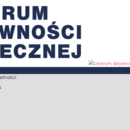
alności
s