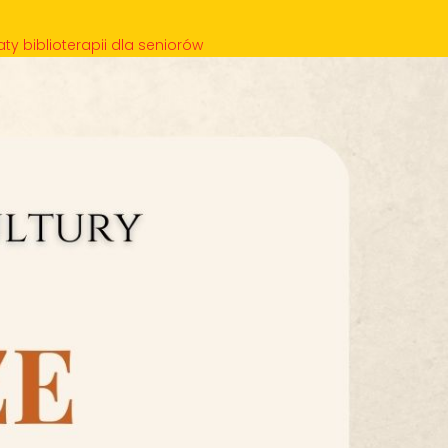
ty biblioterapii dla seniorów