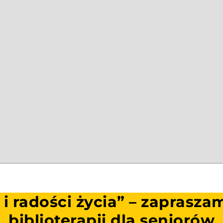
i radości życia” – zaprasza
biblioterapii dla seniorów