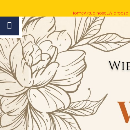
Home
Aktualności
„W drodze 