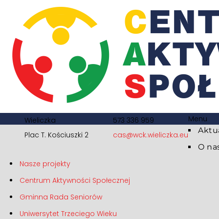
Menu
Wieliczka
573 336 959
Aktu
Plac T. Kościuszki 2
cas@wck.wieliczka.eu
O na
Nasze projekty
Centrum Aktywności Społecznej
Gminna Rada Seniorów
Uniwersytet Trzeciego Wieku