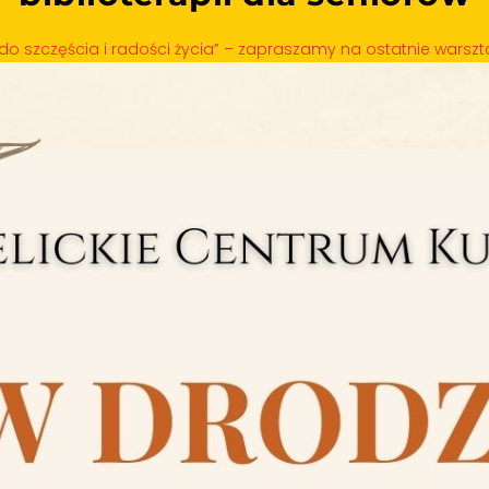
do szczęścia i radości życia” – zapraszamy na ostatnie warszta