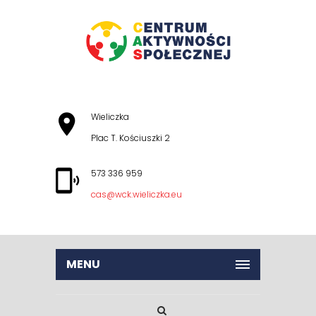
Wieliczka
Plac T. Kościuszki 2
573 336 959
cas@wck.wieliczka.eu
MENU