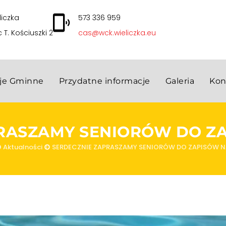
liczka
573 336 959
c T. Kościuszki 2
cas@wck.wieliczka.eu
cje Gminne
Przydatne informacje
Galeria
Kon
RASZAMY SENIORÓW DO Z
Aktualności
SERDECZNIE ZAPRASZAMY SENIORÓW DO ZAPISÓW N