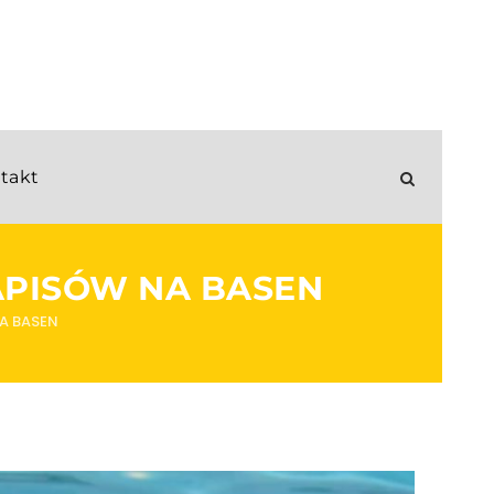
takt
APISÓW NA BASEN
A BASEN