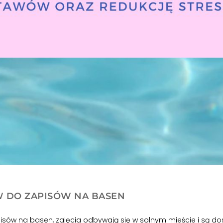
W DO ZAPISÓW NA BASEN
sów na basen, zajęcia odbywają się w solnym mieście i są d