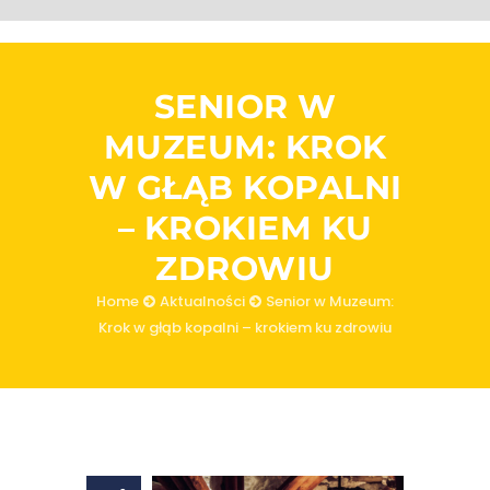
SENIOR W
MUZEUM: KROK
W GŁĄB KOPALNI
– KROKIEM KU
ZDROWIU
Home
Aktualności
Senior w Muzeum:
Krok w głąb kopalni – krokiem ku zdrowiu