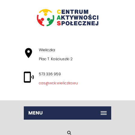
Wieliczka
Plac T. Kościuszki 2
573 336 959
cas@wck.wieliczka.eu
MENU