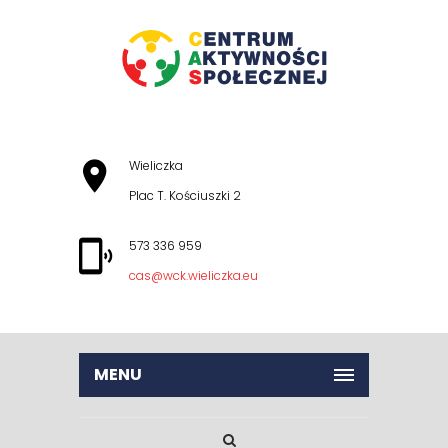
Wieliczka
Plac T. Kościuszki 2
573 336 959
cas@wck.wieliczka.eu
MENU