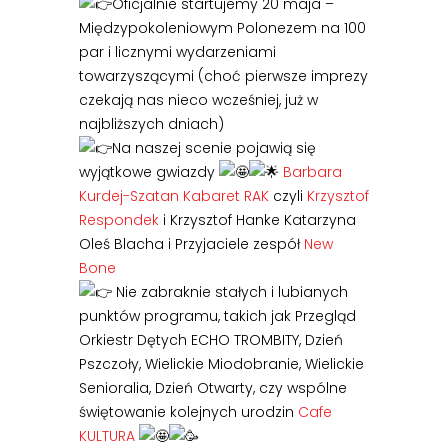
Oficjalnie startujemy 20 maja –
Międzypokoleniowym Polonezem na 100
par i licznymi wydarzeniami
towarzyszącymi (choć pierwsze imprezy
czekają nas nieco wcześniej, już w
najbliższych dniach)
Na naszej scenie pojawią się
wyjątkowe gwiazdy
Barbara
Kurdej-Szatan
Kabaret RAK
czyli
Krzysztof
Respondek
i Krzysztof Hanke Katarzyna
Oleś Blacha i Przyjaciele zespół
New
Bone
Nie zabraknie stałych i lubianych
punktów programu, takich jak Przegląd
Orkiestr Dętych ECHO TROMBITY, Dzień
Pszczoły, Wielickie Miodobranie, Wielickie
Senioralia, Dzień Otwarty, czy wspólne
świętowanie kolejnych urodzin
Cafe
KULTURA