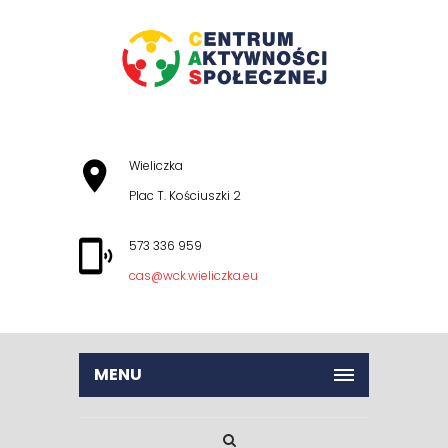
Wieliczka
Plac T. Kościuszki 2
573 336 959
cas@wck.wieliczka.eu
MENU