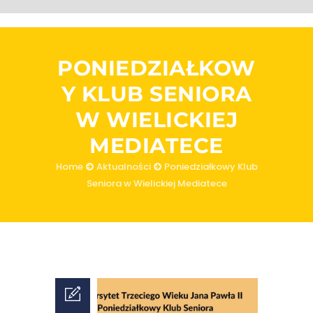
PONIEDZIAŁKOW
Y KLUB SENIORA
W WIELICKIEJ
MEDIATECE
Home
Aktualności
Poniedziałkowy Klub
Seniora w Wielickiej Mediatece