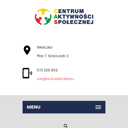
Wieliczka
Plac T. Kościuszki 2
573 336 959
cas@wck.wieliczka.eu
MENU