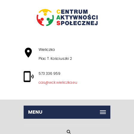
Wieliczka
Plac T. Kościuszki 2
573 336 959
cas@wck.wieliczka.eu
MENU