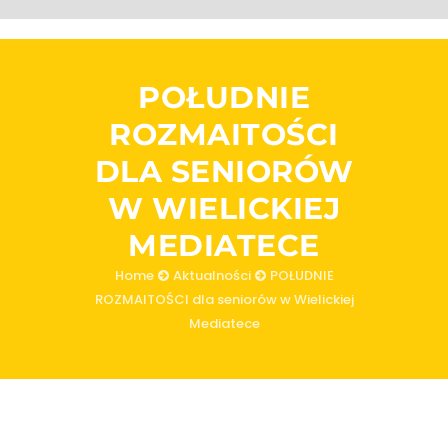
POŁUDNIE
ROZMAITOŚCI
DLA SENIORÓW
W WIELICKIEJ
MEDIATECE
Home
Aktualności
POŁUDNIE
ROZMAITOŚCI dla seniorów w Wielickiej
Mediatece