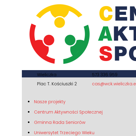
Wieliczka
573 336 959
Plac T. Kościuszki 2
cas@wck.wieliczka.
Nasze projekty
Centrum Aktywności Społecznej
Gminna Rada Seniorów
Uniwersytet Trzeciego Wieku