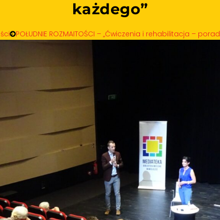
każdego”
ści
POŁUDNIE ROZMAITOŚCI – „Ćwiczenia i rehabilitacja – porad