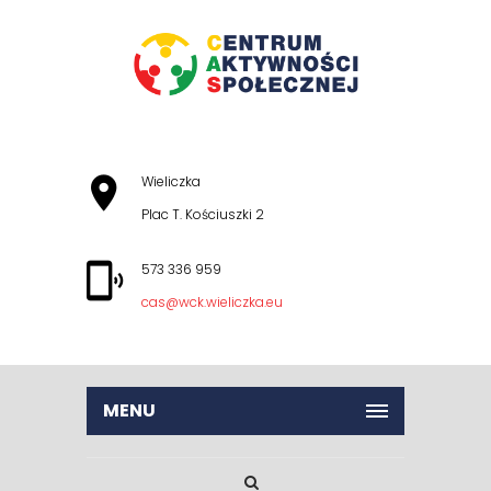
Wieliczka
Plac T. Kościuszki 2
573 336 959
cas@wck.wieliczka.eu
MENU