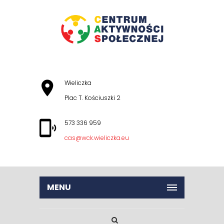
Wieliczka
Plac T. Kościuszki 2
573 336 959
cas@wck.wieliczka.eu
MENU