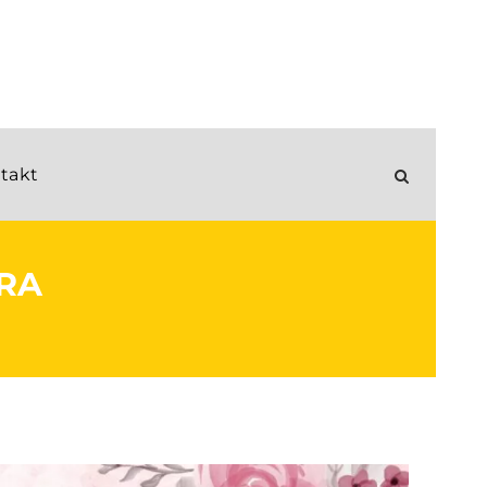
takt
RA