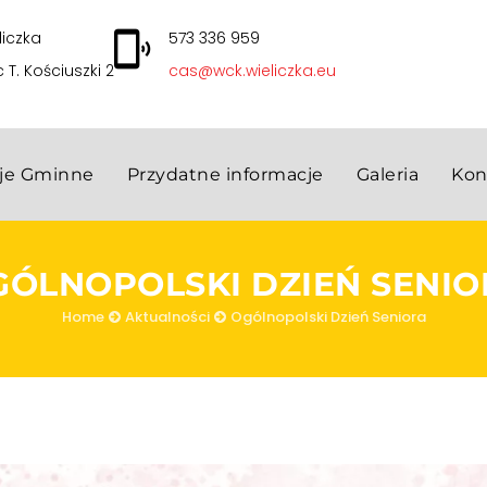
liczka
573 336 959
c T. Kościuszki 2
cas@wck.wieliczka.eu
cje Gminne
Przydatne informacje
Galeria
Kon
GÓLNOPOLSKI DZIEŃ SENIO
Home
Aktualności
Ogólnopolski Dzień Seniora