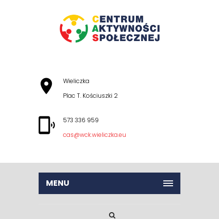
Wieliczka
Plac T. Kościuszki 2
573 336 959
cas@wck.wieliczka.eu
MENU