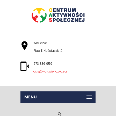
Wieliczka
Plac T. Kościuszki 2
573 336 959
cas@wck.wieliczka.eu
MENU