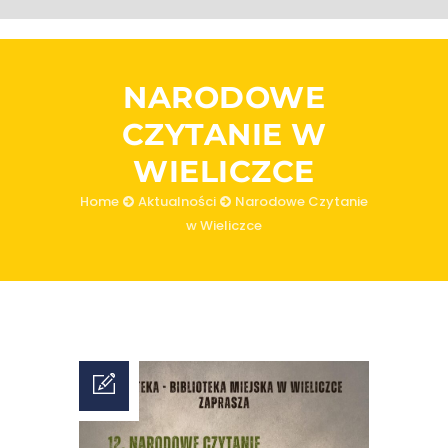
NARODOWE
CZYTANIE W
WIELICZCE
Home
Aktualności
Narodowe Czytanie
w Wieliczce