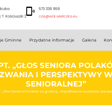
liczka
573 336 959
c T. Kościuszki 2
cas@wck.wieliczka.eu
cje Gminne
Przydatne informacje
Galeria
Kon
T. „GŁOS SENIORA POLAK
WANIA I PERSPEKTYWY W 
SENIORALNEJ”
. „Głos Seniora Polaków za granicą. „Współczesne wyzwania i perspe