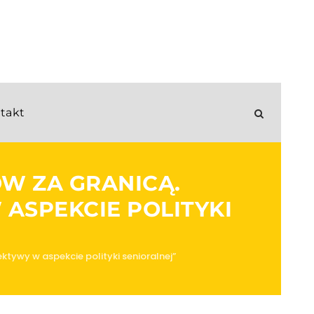
takt
ÓW ZA GRANICĄ.
ASPEKCIE POLITYKI
ktywy w aspekcie polityki senioralnej”