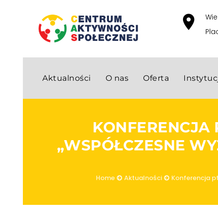
Wie
Pla
Aktualności
O nas
Oferta
Instytu
KONFERENCJA P
„WSPÓŁCZESNE WYZ
Home
Aktualności
Konferencja pt