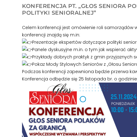
KONFERENCJA PT. „GŁOS SENIORA P
POLITYKI SENIORALNEJ”
Celem konferencji jest omówienie roli samorządów w r
konferencji znajdą się m.in:
Prezentacje ekspertów dotyczące polityki senio
Panele dyskusyjne m.in. o tym jak wspierać akty
Przykłady dobrych praktyk z gmin przyjaznych se
Pokaz Mody Stylowych Seniorów z „Głosu Seniora”
Podczas konferencji zapewniona będzie przerwa k
Konferencja odbędzie się 25 listopada br. o godzini