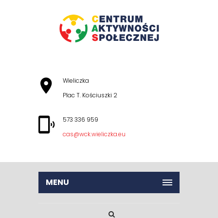
Wieliczka
Plac T. Kościuszki 2
573 336 959
cas@wck.wieliczka.eu
MENU