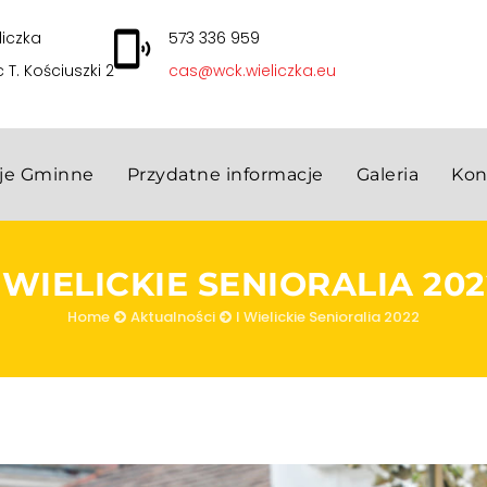
liczka
573 336 959
c T. Kościuszki 2
cas@wck.wieliczka.eu
cje Gminne
Przydatne informacje
Galeria
Kon
I WIELICKIE SENIORALIA 202
Home
Aktualności
I Wielickie Senioralia 2022