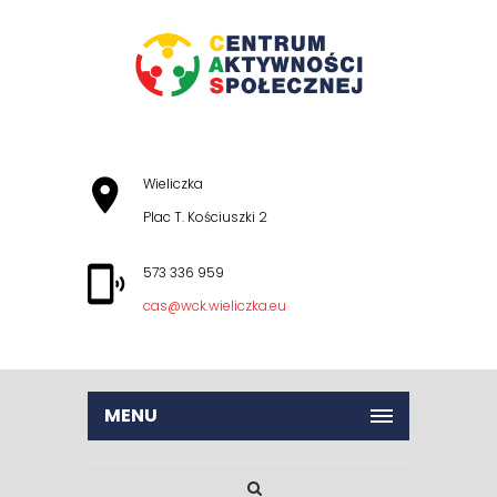
Wieliczka
Plac T. Kościuszki 2
573 336 959
cas@wck.wieliczka.eu
MENU