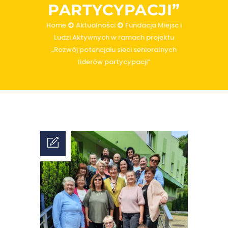
PARTYCYPACJI”
Home
Aktualności
Fundacja Miejsc i
Ludzi Aktywnych w ramach projektu
„Rozwój potencjału sieci senioralnych
liderów partycypacji”