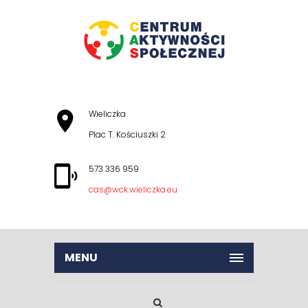
Wieliczka
Plac T. Kościuszki 2
573 336 959
cas@wck.wieliczka.eu
MENU