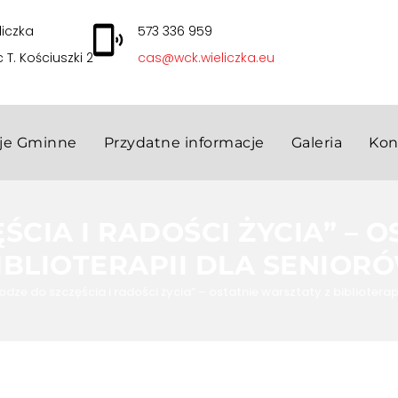
liczka
573 336 959
c T. Kościuszki 2
cas@wck.wieliczka.eu
cje Gminne
Przydatne informacje
Galeria
Kon
CIA I RADOŚCI ŻYCIA” – 
IBLIOTERAPII DLA SENIOR
odze do szczęścia i radości życia” – ostatnie warsztaty z biblioterap