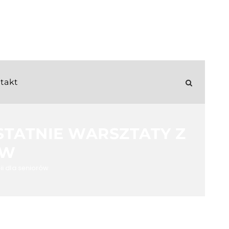
takt
OSTATNIE WARSZTATY Z
ÓW
ii dla seniorów