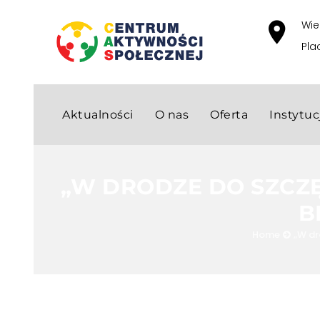
Wie
Pla
Aktualności
O nas
Oferta
Instytu
„W DRODZE DO SZCZĘŚ
B
Home
„W dr