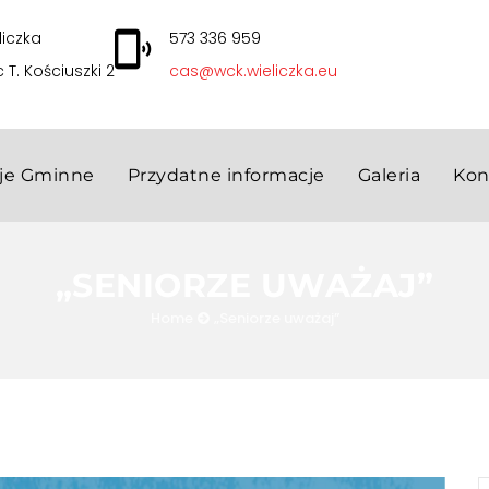
liczka
573 336 959
c T. Kościuszki 2
cas@wck.wieliczka.eu
cje Gminne
Przydatne informacje
Galeria
Kon
„SENIORZE UWAŻAJ”
Home
„Seniorze uważaj”