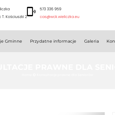
liczka
573 336 959
c T. Kościuszki 2
cas@wck.wieliczka.eu
cje Gminne
Przydatne informacje
Galeria
Kon
ULTACJE PRAWNE DLA SEN
Home
Konsultacje prawne dla Seniorów