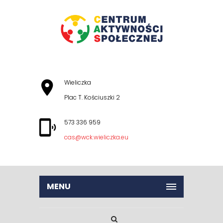
Wieliczka
Plac T. Kościuszki 2
573 336 959
cas@wck.wieliczka.eu
MENU