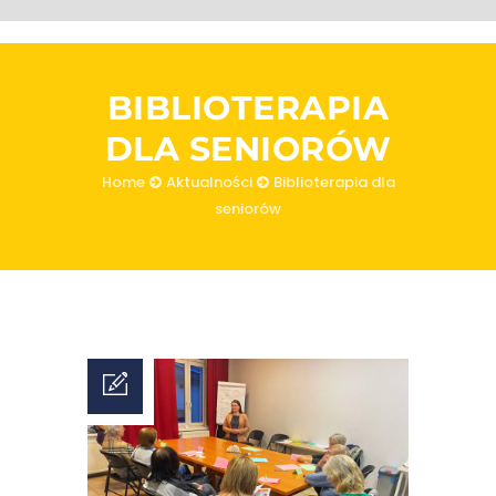
BIBLIOTERAPIA
DLA SENIORÓW
Home
Aktualności
Biblioterapia dla
seniorów