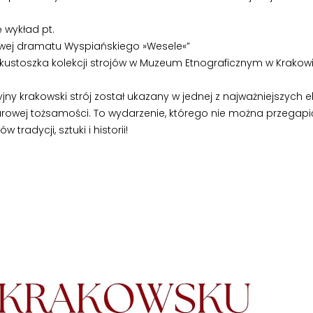
 wykład pt.
mowej dramatu Wyspiańskiego »Wesele«”
stoszka kolekcji strojów w Muzeum Etnograficznym w Krakowie,
yjny krakowski strój został ukazany w jednej z najważniejszyc
lturowej tożsamości. To wydarzenie, którego nie można przegapi
radycji, sztuki i historii!