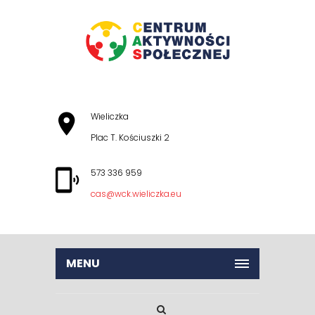
Wieliczka
Plac T. Kościuszki 2
573 336 959
cas@wck.wieliczka.eu
MENU