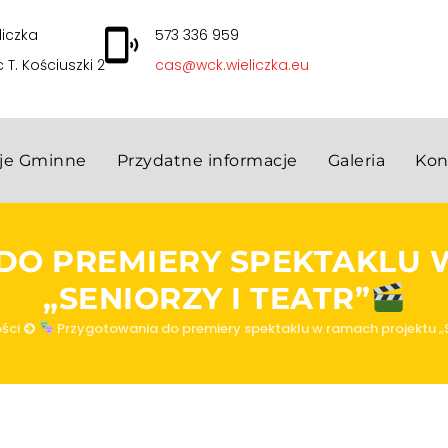
liczka
573 336 959
c T. Kościuszki 2
cas@wck.wieliczka.eu
cje Gminne
Przydatne informacje
Galeria
Kon
O PREMIERY SPEKTAKLU 
„SENIORZY I TEATR”
ści
Przygotowania do premiery spektaklu w ramach projektu „Se