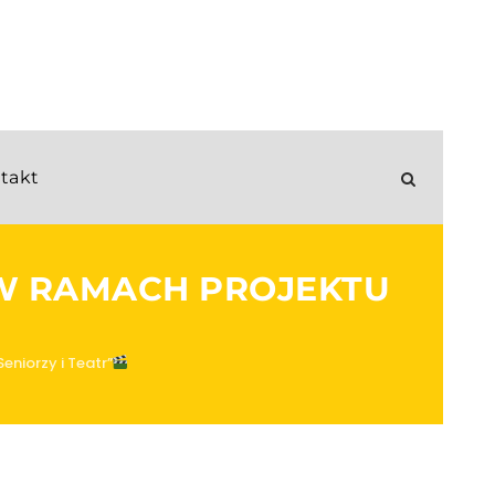
takt
W RAMACH PROJEKTU
niorzy i Teatr”