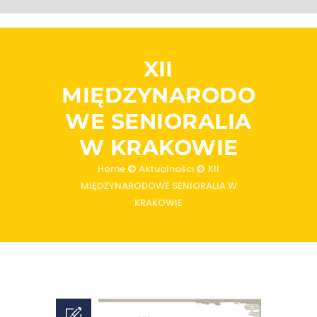
XII
MIĘDZYNARODO
WE SENIORALIA
W KRAKOWIE
Home
Aktualności
XII
MIĘDZYNARODOWE SENIORALIA W
KRAKOWIE