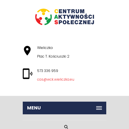
Wieliczka
Plac T. Kościuszki 2
573 336 959
cas@wck.wieliczka.eu
MENU